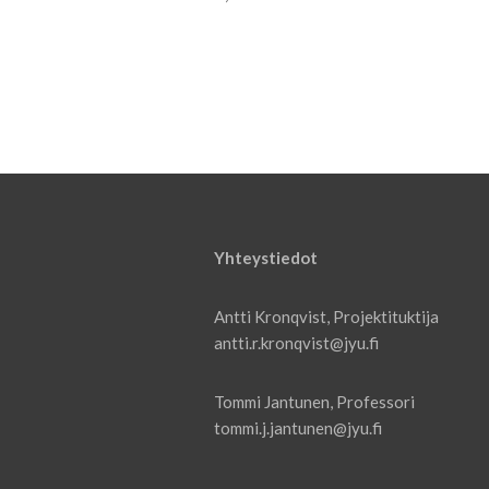
Yhteystiedot
Antti Kronqvist, Projektituktija
antti.r.kronqvist@jyu.fi
Tommi Jantunen, Professori
tommi.j.jantunen@jyu.fi