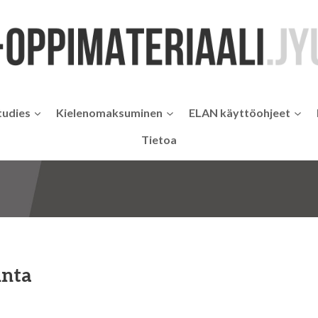
tudies
Kielenomaksuminen
ELAN käyttöohjeet
Tietoa
inta