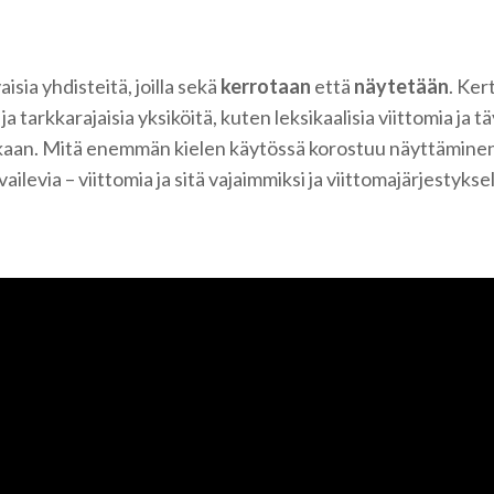
sia yhdisteitä, joilla sekä
kerrotaan
että
näytetään
. Ker
tarkkarajaisia yksiköitä, kuten leksikaalisia viittomia ja täy
kaan. Mitä enemmän kielen käytössä korostuu näyttämine
uvailevia – viittomia ja sitä vajaimmiksi ja viittomajärjestyk