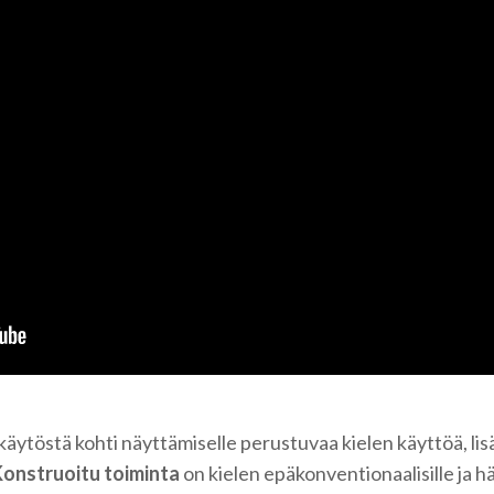
 käytöstä kohti näyttämiselle perustuvaa kielen käyttöä, li
onstruoitu toiminta
on kielen epäkonventionaalisille ja hä