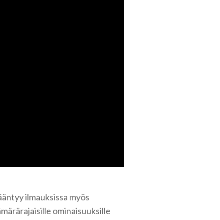
sääntyy ilmauksissa myös
märärajaisille ominaisuuksille