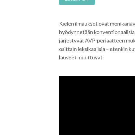
Kielen ilmaukset ovat monikanavai
hyödynnetään konventionaalisia ja 
järjestyvät AVP-periaatteen mu
osittain leksikaalisia – etenkin k
lauseet muuttuvat.