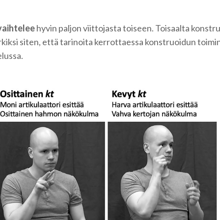
vaihtelee
hyvin paljon viittojasta toiseen. Toisaalta konst
iksi siten, että tarinoita kerrottaessa konstruoidun toiminn
lussa.