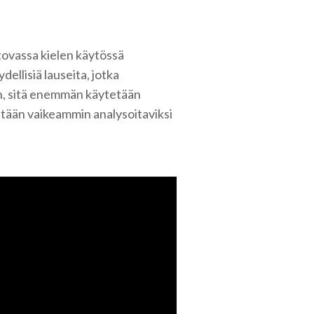
tovassa kielen käytössä
dellisiä lauseita, jotka
n, sitä enemmän käytetään
seltään vaikeammin analysoitaviksi