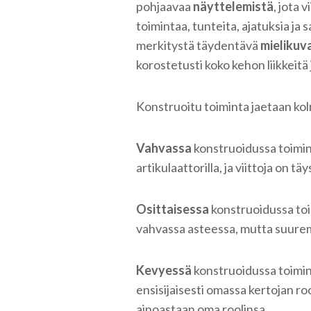
pohjaavaa
näyttelemistä
, jota
toimintaa, tunteita, ajatuksia ja
merkitystä täydentävä
mielikuv
korostetusti koko kehon liikkeitä 
Konstruoitu toiminta jaetaan kol
Vahvassa
konstruoidussa toimi
artikulaattorilla, ja viittoja on 
Osittaisessa
konstruoidussa toi
vahvassa asteessa, mutta suurempi
Kevyessä
konstruoidussa toiminn
ensisijaisesti omassa kertojan ro
ainoastaan oma roolinsa.