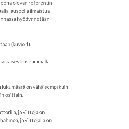
iheena olevan referentin
alla lauseella ilmaistua
iminnassa hyödynnetään
taan (kuvio 1).
aikaisesti useammalla
n lukumäärä on vähäisempi kuin
n osittain.
rilla, ja viittoja on
ahmoa, ja viittojalla on