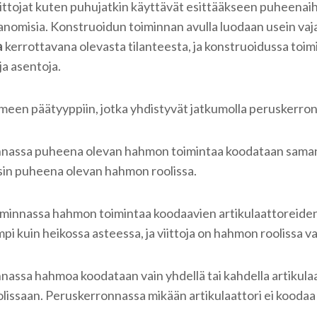
 viittojat kuten puhujatkin käyttävät esittääkseen puheena
 sanomisia. Konstruoidun toiminnan avulla luodaan usein vaja
a
kerrottavana olevasta tilanteesta, ja konstruoidussa to
ja asentoja.
meen päätyyppiin, jotka yhdistyvät jatkumolla peruskerron
nnassa puheena olevan hahmon toimintaa koodataan saman
täysin puheena olevan hahmon roolissa.
minnassa hahmon toimintaa koodaavien artikulaattoreide
 kuin heikossa asteessa, ja viittoja on hahmon roolissa vai
assa hahmoa koodataan vain yhdellä tai kahdella artikulaatto
olissaan. Peruskerronnassa mikään artikulaattori ei koodaa h