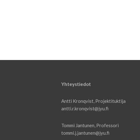
Yhteystiedot
Antti Kronqvist, Projektituktija
antti.r.kronqvist@jyu.fi
Tommi Jantunen, Professori
tommi.j.jantunen@jyu.fi